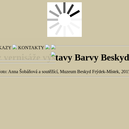
KAZY
KONTAKTY
z vernisáže výstavy Barvy Beskyd 
oto: Anna Šobáňová a soutěžící, Muzeum Beskyd Frýdek-Místek, 201