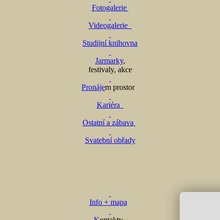
Fotogalerie
Videogalerie
Studijní knihovna
Jarmarky
,
festivaly, akce
Pronáje
m prostor
Kariéra
Ostatní a zábava
Svatební obřady
Info + mapa
K
ontakty